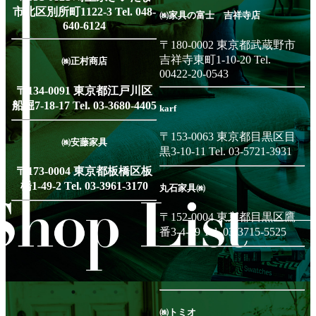
市北区別所町1122-3 Tel. 048-
㈱家具の富士 吉祥寺店
640-6124
市
〒180-0002 東京都武蔵野市
吉祥寺東町1-10-20 Tel.
㈱正村商店
00422-20-0543
〒134-0091 東京都江戸川区
船堀7-18-17 Tel. 03-3680-4405
karf
末
〒153-0063 東京都目黒区目
㈱安藤家具
黒3-10-11 Tel. 03-5721-3931
〒173-0004 東京都板橋区板
橋1-49-2 Tel. 03-3961-3170
丸石家具㈱
〒152-0004 東京都目黒区鷹
白
番3-4-19 Tel. 03-3715-5525
㈱トミオ