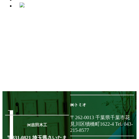
㈱トミオ
み
〒262-0013 千葉県千葉市花
-
見川区犢橋町1622-4 Tel. 043-
㈲吉田木工
215-8577
〒331-0821 埼玉県さいたま