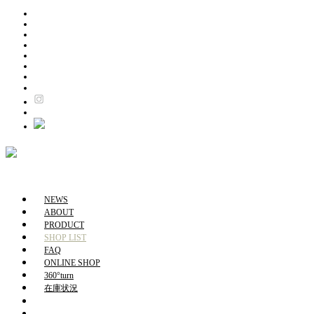
NEWS
ABOUT
PRODUCT
SHOP LIST
FAQ
ONLINE SHOP
360°turn
在庫状況
NEWS
ABOUT
PRODUCT
SHOP LIST
FAQ
ONLINE SHOP
360°turn
在庫状況