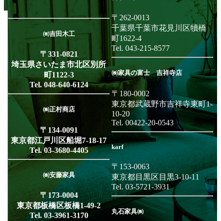
〒262-0013
千葉県千葉市花見川区犢橋
㈲吉田木工
5
町1622-4
Tel. 043-215-8577
〒331-0821
埼玉県さいたま市北区別所
㈱家具の富士 吉祥寺店
町1122-3
Tel. 048-640-6124
〒180-0002
東京都武蔵野市吉祥寺東町1-
㈱正村商店
10-20
Tel. 00422-20-0543
〒134-0091
東京都江戸川区船堀7-18-17
karf
Tel. 03-3680-4405
〒153-0063
㈱安藤家具
東京都目黒区目黒3-10-11
2
Tel. 03-5721-3931
〒173-0004
東京都板橋区板橋1-49-2
丸石家具㈱
Tel. 03-3961-3170