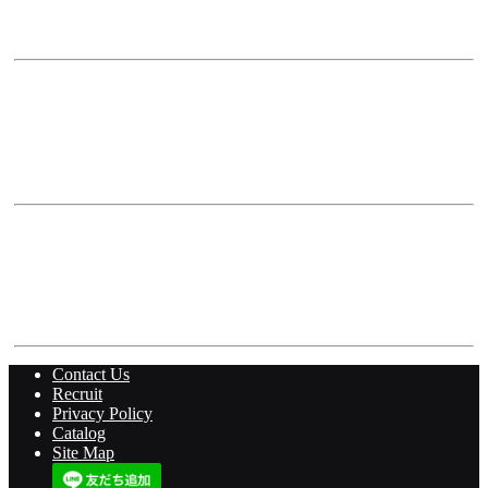
福岡県福岡市南区玉川町5-6
Tel. 092-554-8700
㈱粹家創房 Nuff
〒899-2704
鹿児島県鹿児島市春山町1636-9
Tel. 099-278-7003
Roots Lifestyle Shop
〒969-2275
福島県耶麻郡猪苗代町大字山潟字湊志田191
Tel. 0242-23-4339
Contact Us
Recruit
Privacy Policy
Catalog
Site Map